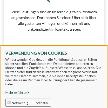
Viele Leistungen sind an unseren digitalen Postkorb
angeschlossen. Dort haben Sie einen Überblick über
alle gestellten Anliegen und können mit uns
unkompliziert in Kontakt treten.
VERWENDUNG VON COOKIES
Weitere Informationen zur BundID finden Sie auf der
Wir verwenden Cookies, um die Funktionalität unserer Seiten
sicherzustellen, Funktionen von Drittanbietern anbieten zu
FAQ-Seite des Bundes.
können und die Zugriffe auf unsere Webseite zu analysieren. Die
Drittanbieter führen diese Informationen möglicherweise mit
weiteren Daten zusammen, die Sie ihnen bereitgestellt haben
oder die sie im Rahmen Ihrer Nutzung der Dienste gesammelt
haben.
Samtgemeinde Sögel
Mehr erfahren
Alle Rechte vorbehalten
Notwendig
Statistik