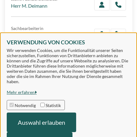
Herr M. Deimann
Sachbearbeiterin
Frau S. Bayer
VERWENDUNG VON COOKIES
Wir verwenden Cookies, um die Funktionalität unserer Seiten
sicherzustellen, Funktionen von Drittanbietern anbieten zu
Sachbearbeiterin
können und die Zugriffe auf unsere Webseite zu analysieren. Die
Frau S. Franke
Drittanbieter führen diese Informationen möglicherweise mit
weiteren Daten zusammen, die Sie ihnen bereitgestellt haben
oder die sie im Rahmen Ihrer Nutzung der Dienste gesammelt
haben.
Mehr erfahren
Samtgemeinde Sögel
Notwendig
Statistik
Alle Rechte vorbehalten
Auswahl erlauben